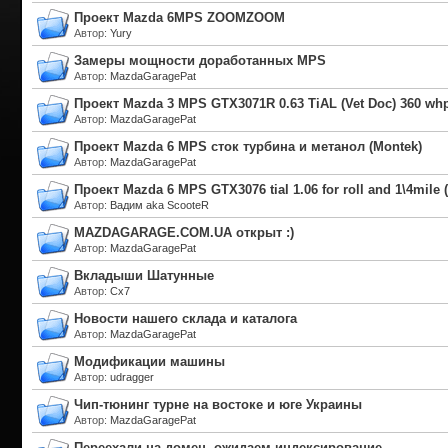
Проект Mazda 6MPS ZOOMZOOM
Автор
:
Yury
Замеры мощности доработанных MPS
Автор
:
MazdaGaragePat
Проект Mazda 3 MPS GTX3071R 0.63 TiAL (Vet Doc) 360 wh
Автор
:
MazdaGaragePat
Проект Mazda 6 MPS сток турбина и метанол (Montek)
Автор
:
MazdaGaragePat
Проект Mazda 6 MPS GTX3076 tial 1.06 for roll and 1\4mile
Автор
:
Вадим aka ScooteR
MAZDAGARAGE.COM.UA открыт :)
Автор
:
MazdaGaragePat
Вкладыши Шатунные
Автор
:
Cx7
Новости нашего склада и каталога
Автор
:
MazdaGaragePat
Модификации машины
Автор
:
udragger
Чип-тюнинг турне на востоке и юге Украины
Автор
:
MazdaGaragePat
Переехали на домен, ожидаем индексирование