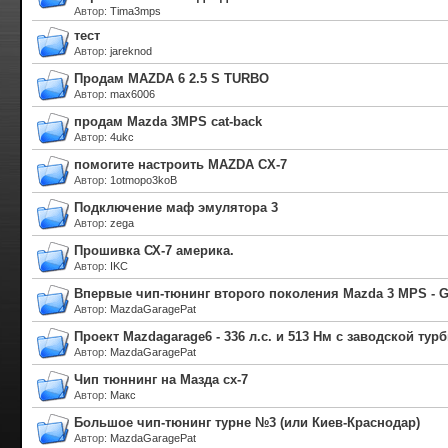
Автор
:
Tima3mps
тест
Автор
:
jareknod
Продам MAZDA 6 2.5 S TURBO
Автор
:
max6006
продам Mazda 3MPS cat-back
Автор
:
4ukc
помогите настроить MAZDA CX-7
Автор
:
1otmopo3koB
Подключение маф эмулятора 3
Автор
:
zega
Прошивка СХ-7 америка.
Автор
:
IKC
Впервые чип-тюнинг второго поколения Mazda 3 MPS - 
Автор
:
MazdaGaragePat
Проект Mazdagarage6 - 336 л.с. и 513 Нм с заводской тур
Автор
:
MazdaGaragePat
Чип тюннинг на Мазда сх-7
Автор
:
Макс
Большое чип-тюнинг турне №3 (или Киев-Краснодар)
Автор
:
MazdaGaragePat