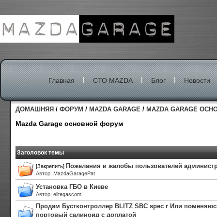
|
|
|
Главная
СТО MAZDA
Блог
Новости
ДОМАШНЯЯ
/
ФОРУМ
/
MAZDA GARAGE
/
MAZDA GARAGE ОСН
Mazda Garage основной форум
Заголовок темы
Пожелания и жалобы пользователей администр
[Закрепить]
Автор
:
MazdaGaragePat
Установка ГБО в Киеве
Автор
:
elitegascom
Продам Бустконтроллер BLITZ SBC spec r Или поменяюс
портовый салиноид с доплатой