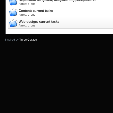
Автор
:
d_one
Content: current tasks
Автор
:
d_one
Web-design: current tasks
Автор
:
d_one
Inspired by
Turbo Garage