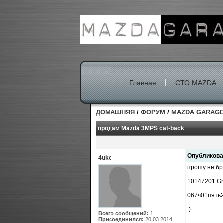
|
Главная
СТО MAZDA
ДОМАШНЯЯ
/
ФОРУМ
/
MAZDA GARAG
продам Mazda 3MPS cat-back
Опубликова
4ukc
прошу не бр
10147201 Gre
067ч01пять
:)
Всего сообщений:
1
Присоединился:
20.03.2014