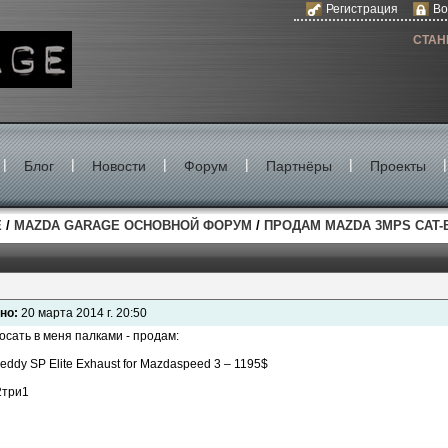
Регистрация
Во
СТАН
|
|
|
|
|
|
Блог
Новости
Форум
Партнёры
Проекты
E
/
MAZDA GARAGE ОСНОВНОЙ ФОРУМ
/
ПРОДАМ MAZDA 3MPS CAT-
но:
20 марта 2014 г. 20:50
осать в меня палками - продам:
ddy SP Elite Exhaust for Mazdaspeed 3 – 1195$
2три1