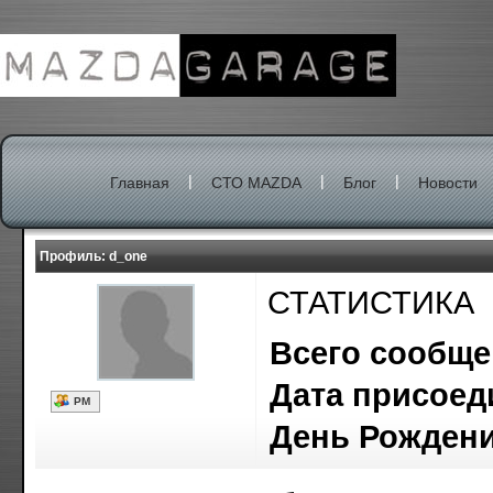
|
|
|
Главная
СТО MAZDA
Блог
Новости
Профиль: d_one
СТАТИСТИКА
Всего сообщ
Дата присоед
РМ
День Рожден