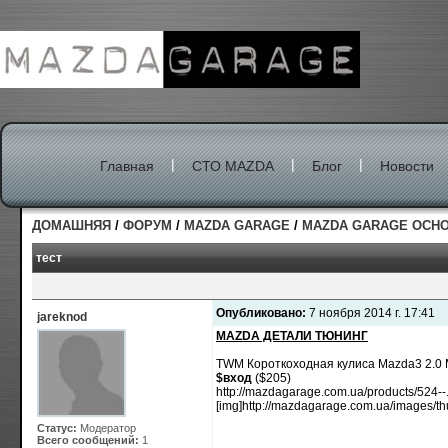
|
|
|
Главная
СТО MAZDA
Блог
Новости
ДОМАШНЯЯ
/
ФОРУМ
/
MAZDA GARAGE
/
MAZDA GARAGE ОСН
тест
Опубликовано:
7 ноября 2014 г. 17:41
jareknod
MAZDA ДЕТАЛИ ТЮНИНГ
TWM Короткоходная кулиса Mazda3 2.0
$вход
($205)
http://mazdagarage.com.ua/products/524--
[img]http://mazdagarage.com.ua/images/t
Статус:
Модератор
Всего сообщений:
1