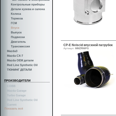
Контрольные приборы
Детали кузова и салона
Колеса
Тормоза
ГСМ
Впуск
Выпуск
Подвески
Двигатель
CP-E Nviscid впускной патрубок
Трансмиссия
Артикул:
MMZRNIPS
Mazda3
Mazda CX-7
Mazda OEM детали
Red Line Synthetic Oil
ТЮНИНГ ДЕТАЛИ
ПРОИЗВОДИТЕЛИ
COBB
Mazda Garage
Turbo Garage
Red Line Synthetic Oil
Garrett
Показать всё