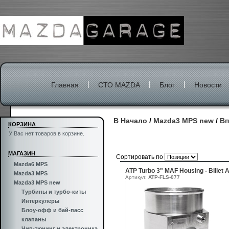
|
|
|
Главная
СТО MAZDA
Блог
Новости
В Начало
/
Mazda3 MPS new
/
Вп
КОРЗИНА
У Вас нет товаров в корзине.
МАГАЗИН
Сортировать по
Mazda6 MPS
ATP Turbo 3" MAF Housing - Billet
Mazda3 MPS
Артикул:
ATP-FLS-077
Mazda3 MPS new
Турбины и турбо-киты
Интеркулеры
Блоу-офф и бай-пасс
клапаны
Чип-тюнинг и электроника