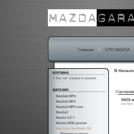
|
Главная
СТО MAZDA
В Начало
КОРЗИНА
У Вас нет товаров в корзине.
МАГАЗИН
Сортиров
Mazda6 MPS
5W30 м
Mazda3 MPS
Артикул:
Mazda3 MPS new
Mazda3
Mazda CX-7
Mazda OEM детали
Red Line Synthetic Oil
Моторные масла