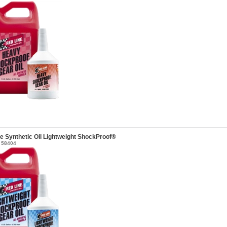
e Synthetic Oil Lightweight ShockProof®
58404