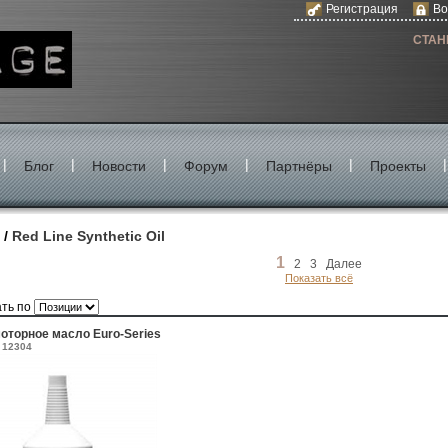
Регистрация
Во
СТАН
|
|
|
|
|
|
Блог
Новости
Форум
Партнёры
Проекты
/
Red Line Synthetic Oil
1
2
3
Далее
Показать всё
ать по
оторное масло Euro-Series
12304