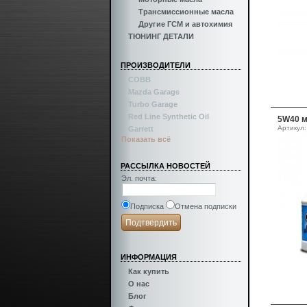
Трансмиссионные масла
Другие ГСМ и автохимия
ТЮНИНГ ДЕТАЛИ
ПРОИЗВОДИТЕЛИ
COBB
Mazda Garage
Turbo Garage
Red Line Synthetic Oil
5W40 м
Артикул:
Garrett
Показать всё
РАССЫЛКА НОВОСТЕЙ
Эл. почта
:
Подписка
Отмена подписки
ИНФОРМАЦИЯ
Как купить
О нас
Блог