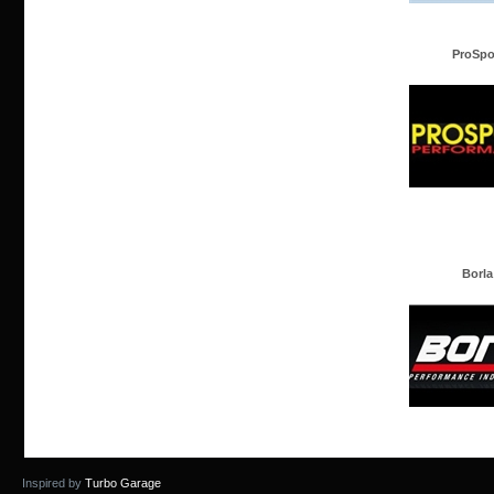
ProSpo
Borla
Inspired by
Turbo Garage