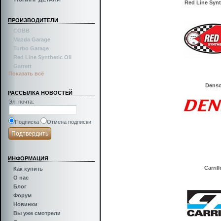
Red Line Synt
ПРОИЗВОДИТЕЛИ
COBB
Mazda Garage
Turbo Garage
Red Line Synthetic Oil
Garrett
Показать всё
Dens
РАССЫЛКА НОВОСТЕЙ
Эл. почта
:
Подписка
Отмена подписки
ИНФОРМАЦИЯ
Carrill
Как купить
О нас
Блог
Форум
Новинки
Вы уже смотрели