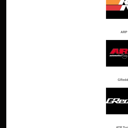
ARP
GRedd
ATP Tu