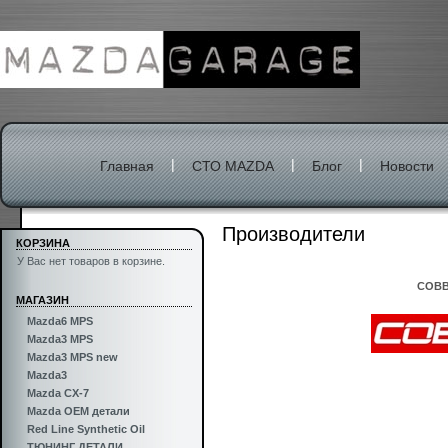
|
|
|
Главная
СТО MAZDA
Блог
Новости
Производители
КОРЗИНА
У Вас нет товаров в корзине.
COB
МАГАЗИН
Mazda6 MPS
Mazda3 MPS
Mazda3 MPS new
Mazda3
Mazda CX-7
Mazda OEM детали
Red Line Synthetic Oil
ТЮНИНГ ДЕТАЛИ