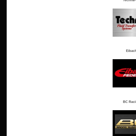
Techna-
Eibac
BC Rac