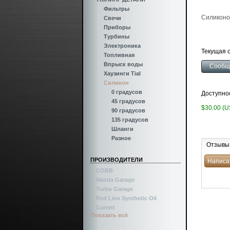
Фильтры
Силиконо
Свечи
Приборы
Турбины
Электроника
Текущая о
Топливная
Впрыск воды
Хаузинги Tial
Силикон
0 градусов
Доступно
45 градусов
$30.00 (
90 градусов
135 градусов
Шланги
Разное
Отзывы
ПРОИЗВОДИТЕЛИ
COBB
Mazda Garage
Turbo Garage
Red Line Synthetic Oil
Garrett
Показать всё