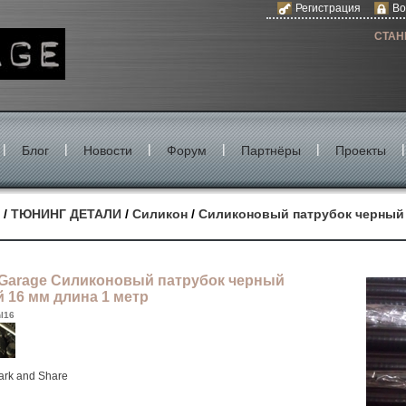
Регистрация
Во
СТАН
|
|
|
|
|
|
Блог
Новости
Форум
Партнёры
Проекты
/
ТЮНИНГ ДЕТАЛИ
/
Силикон
/
Силиконовый патрубок черный 
Garage Силиконовый патрубок черный
 16 мм длина 1 метр
l16