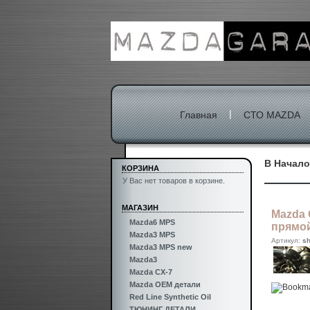
|
Главная
СТО MAZDA
В Начало
КОРЗИНА
У Вас нет товаров в корзине.
МАГАЗИН
Mazda 
Mazda6 MPS
прямой
Mazda3 MPS
Артикул:
sh
Mazda3 MPS new
Mazda3
Mazda CX-7
Mazda OEM детали
Red Line Synthetic Oil
ТЮНИНГ ДЕТАЛИ