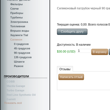
Фильтры
Силиконовый патрубок черный 90 гра
Свечи
Приборы
Турбины
Электроника
Текущая оценка: 0,00. Всего голосов 0
Топливная
Впрыск воды
Хаузинги Tial
Силикон
0 градусов
Доступность: В наличии
45 градусов
$30.00 (USD)
90 градусов
135 градусов
Шланги
Разное
Отзывы
ПРОИЗВОДИТЕЛИ
COBB
Mazda Garage
Turbo Garage
Red Line Synthetic Oil
Garrett
Показать всё