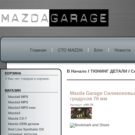
|
|
|
Главная
СТО MAZDA
Блог
Новости
В Начало
/
ТЮНИНГ ДЕТАЛИ
/
С
КОРЗИНА
У Вас нет товаров в корзине.
МАГАЗИН
Mazda Garage Силиконовы
Mazda6 MPS
градусов 76 мм
Mazda3 MPS
Артикул:
e90-76
Mazda3 MPS new
Mazda3
Mazda CX-7
Mazda OEM детали
Red Line Synthetic Oil
ТЮНИНГ ДЕТАЛИ