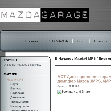
|
|
|
Главная
СТО MAZDA
Блог
Новости
В Начало
/
Mazda6 MPS
/
Диск с
КОРЗИНА
У Вас нет товаров в корзине.
МАГАЗИН
ACT Диск сцепления кера
Mazda6 MPS
демпфер Mazda 3MPS, 6M
Впуск
Артикул:
6240508
Выпуск
Подвески
Двигатель
Трансмиссия
Интеркулеры
Турбокомпрессоры