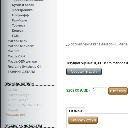
Кузов и салон
Электроника
Блоу-офф
Приборы
Тормоза
Колеса
ГСМ
Mazda3 MPS
Диск сцепления керамический 6-леп
Mazda3 MPS new
Mazda3
Mazda CX-7
Mazda OEM детали
Текущая оценка: 0,00. Всего голосов 0
Red Line Synthetic Oil
ТЮНИНГ ДЕТАЛИ
ПРОИЗВОДИТЕЛИ
COBB
$208.00 (USD)
Mazda Garage
Turbo Garage
Red Line Synthetic Oil
Отзывы
Garrett
Показать всё
РАССЫЛКА НОВОСТЕЙ