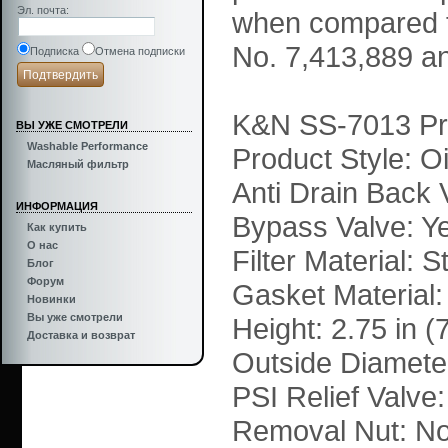
Эл. почта
:
when compared to 
No. 7,413,889 a
Подписка
Отмена подписки
K&N SS-7013 Pro
ВЫ УЖЕ СМОТРЕЛИ
Washable Performance
Product Style: Oil
Масляный фильтр
Anti Drain Back 
ИНФОРМАЦИЯ
Bypass Valve: Y
Как купить
О нас
Filter Material: 
Блог
Форум
Gasket Material:
Новинки
Вы уже смотрели
Height: 2.75 in 
Доставка и возврат
Outside Diameter
PSI Relief Valve
Removal Nut: N