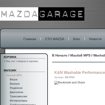
|
|
|
Главная
СТО MAZDA
Блог
Новости
В Начало
/
Mazda6 MPS
/
Washab
КОРЗИНА
У Вас нет товаров в корзине.
МАГАЗИН
K&N Washable Performanc
Mazda6 MPS
Артикул:
SS-7013
Впуск
Выпуск
Подвески
Двигатель
Трансмиссия
Интеркулеры
Турбокомпрессоры