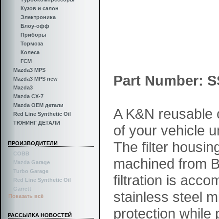
Кузов и салон
Электроника
Блоу-офф
Приборы
Тормоза
Колеса
ГСМ
Mazda3 MPS
Part Number: S
Mazda3 MPS new
Mazda3
Mazda CX-7
Mazda OEM детали
A K&N reusable oi
Red Line Synthetic Oil
ТЮНИНГ ДЕТАЛИ
of your vehicle 
The filter housi
ПРОИЗВОДИТЕЛИ
COBB
machined from B
Mazda Garage
Turbo Garage
filtration is acc
Red Line Synthetic Oil
Garrett
stainless steel m
Показать всё
protection while 
РАССЫЛКА НОВОСТЕЙ