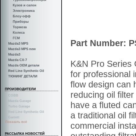
Кузов и салон
Электроника
Блоу-офф
Приборы
Тормоза
Колеса
ГСМ
Part Number: P
Mazda3 MPS
Mazda3 MPS new
Mazda3
Mazda CX-7
K&N Pro Series O
Mazda OEM детали
Red Line Synthetic Oil
for professional 
ТЮНИНГ ДЕТАЛИ
flow design can 
ПРОИЗВОДИТЕЛИ
reducing oil filte
COBB
Mazda Garage
have a fluted ca
Turbo Garage
Red Line Synthetic Oil
a traditional oil
Garrett
Показать всё
commercial instal
outstanding filtr
РАССЫЛКА НОВОСТЕЙ