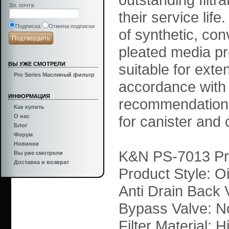
Эл. почта
:
their service lif
Подписка
Отмена подписки
of synthetic, co
pleated media pr
ВЫ УЖЕ СМОТРЕЛИ
suitable for ext
Pro Series Масляный фильтр
accordance with 
ИНФОРМАЦИЯ
recommendation. 
Как купить
О нас
for canister and c
Блог
Форум
Новинки
K&N PS-7013 Pro
Вы уже смотрели
Доставка и возврат
Product Style: Oil
Anti Drain Back 
Bypass Valve: N
Filter Material: