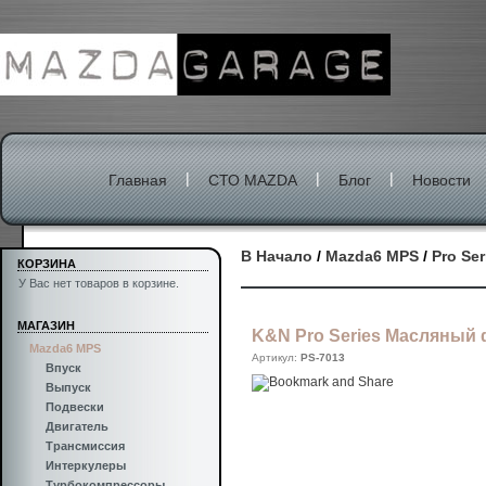
|
|
|
Главная
СТО MAZDA
Блог
Новости
В Начало
/
Mazda6 MPS
/
Pro Se
КОРЗИНА
У Вас нет товаров в корзине.
МАГАЗИН
K&N Pro Series Масляный
Mazda6 MPS
Артикул:
PS-7013
Впуск
Выпуск
Подвески
Двигатель
Трансмиссия
Интеркулеры
Турбокомпрессоры