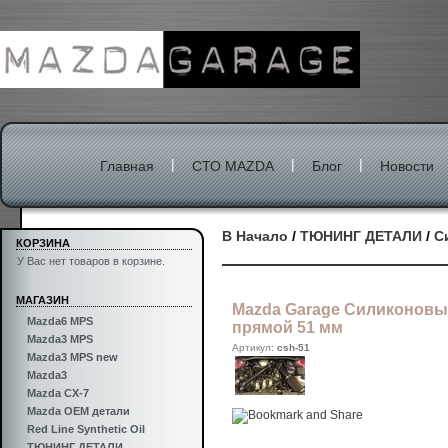
|
|
|
Главная
СТО MAZDA
Блог
Новости
В Начало
/
ТЮНИНГ ДЕТАЛИ
/
С
КОРЗИНА
У Вас нет товаров в корзине.
МАГАЗИН
Mazda Garage Силиконовы
Mazda6 MPS
прямой 51 мм
Mazda3 MPS
Артикул:
csh-51
Mazda3 MPS new
Mazda3
Mazda CX-7
Mazda OEM детали
Red Line Synthetic Oil
ТЮНИНГ ДЕТАЛИ