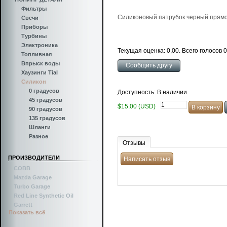
Фильтры
Силиконовый патрубок черный прямо
Свечи
Приборы
Турбины
Электроника
Текущая оценка: 0,00. Всего голосов 0
Топливная
Впрыск воды
Хаузинги Tial
Силикон
0 градусов
Доступность: В наличии
45 градусов
$15.00 (USD)
90 градусов
135 градусов
Шланги
Разное
Отзывы
ПРОИЗВОДИТЕЛИ
COBB
Mazda Garage
Turbo Garage
Red Line Synthetic Oil
Garrett
Показать всё