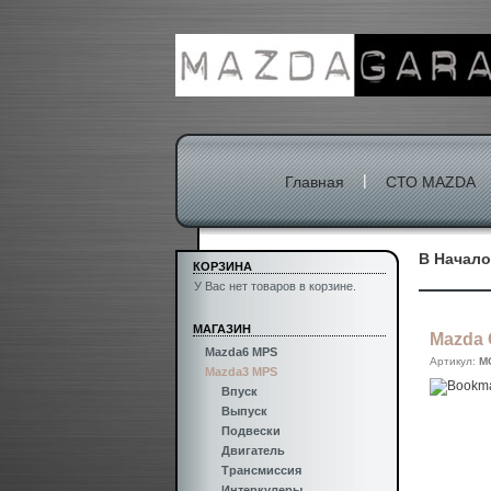
|
Главная
СТО MAZDA
В Начало
КОРЗИНА
У Вас нет товаров в корзине.
МАГАЗИН
Mazda 
Mazda6 MPS
Артикул:
M
Mazda3 MPS
Впуск
Выпуск
Подвески
Двигатель
Трансмиссия
Интеркулеры