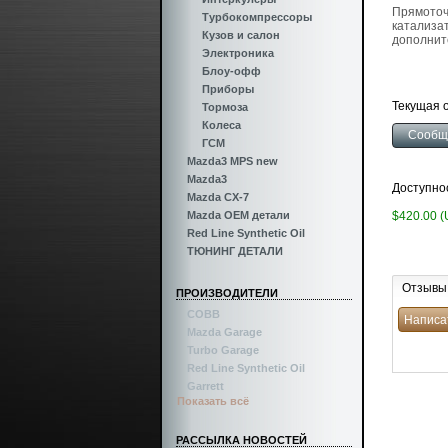
Прямоточн
Турбокомпрессоры
катализа
Кузов и салон
дополнит
Электроника
Блоу-офф
Приборы
Текущая о
Тормоза
Колеса
ГСМ
Mazda3 MPS new
Mazda3
Доступно
Mazda CX-7
Mazda OEM детали
$420.00 
Red Line Synthetic Oil
ТЮНИНГ ДЕТАЛИ
Отзывы
ПРОИЗВОДИТЕЛИ
COBB
Mazda Garage
Turbo Garage
Red Line Synthetic Oil
Garrett
Показать всё
РАССЫЛКА НОВОСТЕЙ