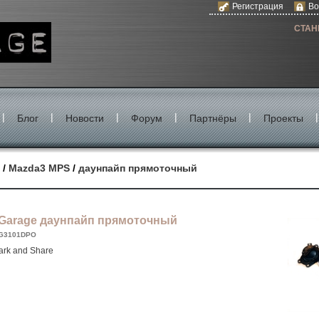
Регистрация
Во
СТАН
|
|
|
|
|
|
Блог
Новости
Форум
Партнёры
Проекты
/
Mazda3 MPS
/
даунпайп прямоточный
Garage даунпайп прямоточный
G3101DPO