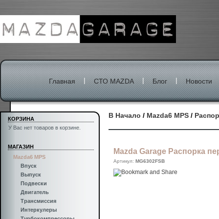
|
|
|
Главная
СТО MAZDA
Блог
Новости
В Начало
/
Mazda6 MPS
/
Распор
КОРЗИНА
У Вас нет товаров в корзине.
МАГАЗИН
Mazda Garage Распорка пе
Mazda6 MPS
Артикул:
MG6302FSB
Впуск
Выпуск
Подвески
Двигатель
Трансмиссия
Интеркулеры
Турбокомпрессоры