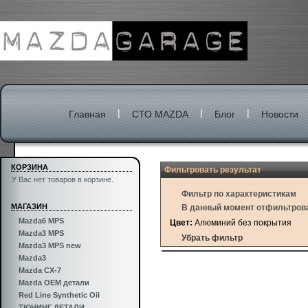
|
|
|
Главная
СТО MAZDA
Блог
Новости
КОРЗИНА
Фильтровать результат
У Вас нет товаров в корзине.
Фильтр по характеристикам
МАГАЗИН
В данный момент отфильтров
Mazda6 MPS
Цвет:
Алюминий без покрытия
Mazda3 MPS
Убрать фильтр
Mazda3 MPS new
Mazda3
Mazda CX-7
Mazda OEM детали
Red Line Synthetic Oil
ТЮНИНГ ДЕТАЛИ