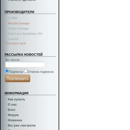
ПРОИЗВОДИТЕЛИ
COBB
Mazda Garage
Turbo Garage
Red Line Synthetic Oil
Garrett
Показать всё
РАССЫЛКА НОВОСТЕЙ
Эл. почта
:
Подписка
Отмена подписки
ИНФОРМАЦИЯ
Как купить
О нас
Блог
Форум
Новинки
Вы уже смотрели